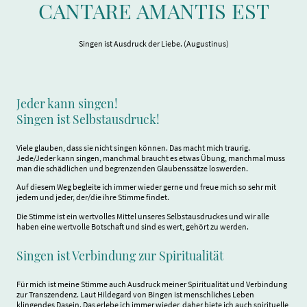
CANTARE AMANTIS EST
Singen ist Ausdruck der Liebe. (Augustinus)
Jeder kann singen!
Singen ist Selbstausdruck!
Viele glauben, dass sie nicht singen können. Das macht mich traurig.
Jede/Jeder kann singen, manchmal braucht es etwas Übung, manchmal muss
man die schädlichen und begrenzenden Glaubenssätze loswerden.
Auf diesem Weg begleite ich immer wieder gerne und freue mich so sehr mit
jedem und jeder, der/die ihre Stimme findet.
Die Stimme ist ein wertvolles Mittel unseres Selbstausdruckes und wir alle
haben eine wertvolle Botschaft und sind es wert, gehört zu werden.
Singen ist Verbindung zur Spiritualität
Für mich ist meine Stimme auch Ausdruck meiner Spiritualität und Verbindung
zur Transzendenz. Laut Hildegard von Bingen ist menschliches Leben
klingendes Dasein. Das erlebe ich immer wieder, daher biete ich auch spirituelle